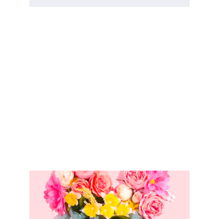
Daten in.nl
Daten, liefde en intimitijd
dit is een affilieate website. we zijn nooit 
aansprakelijk voor de links en content van de 
affiliate pagina's of onjuiste info die zij 
verstrekken.