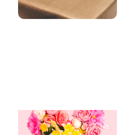
Daten in.nl
Daten, liefde en intimitijd
dit is een affilieate website. we zijn nooit 
aansprakelijk voor de links en content van de 
affiliate pagina's of onjuiste info die zij 
verstrekken.