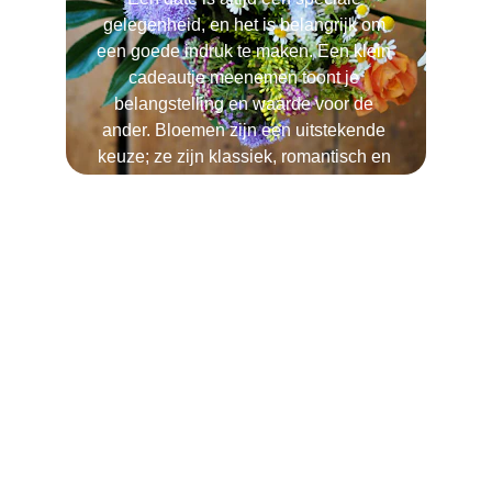
gelegenheid, en het is belangrijk om 
een goede indruk te maken. Een klein 
cadeautje meenemen toont je 
belangstelling en waarde voor de 
ander. Bloemen zijn een uitstekende 
keuze; ze zijn klassiek, romantisch en 
kunnen elke sfeer opvrolijken. 
Bovendien kunnen bloemen ook een 
mooi gespreksonderwerp zijn, 
waardoor je je tijdens de date nog 
comfortabeler voelt. Of je nu kiest voor 
een prachtig boeket of een enkele 
bloem, het gebaar wordt zeker 
gewaardeerd. Vergeet niet dat de 
gedachte achter het cadeau 
belangrijker is dan de prijs. Met een 
attent gebaar, zoals bloemen, laat je 
zien dat je moeite hebt gedaan en dat 