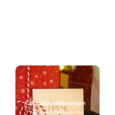
je de date leuk vindt. Geniet van je tijd 
samen en laat je charme spreken!
Grappige Hebbedingen
Verrassende items voor elke 