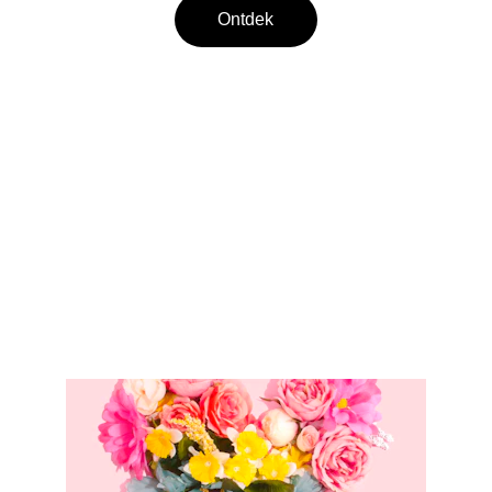
Ontdek
Daten in.nl
Daten, liefde en intimitijd
dit is een affilieate website. we zijn nooit 
aansprakelijk voor de links en content van de 
affiliate pagina's of onjuiste info die zij 
verstrekken.