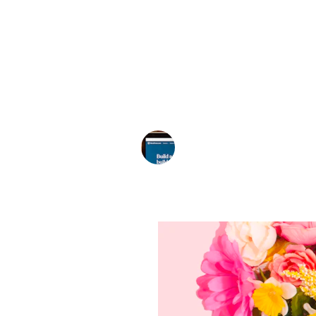
★★★★★
ldige ervaring met de service! Alles was eenvoudi
bereiken en de website is prachtig geworden.
Julia S.