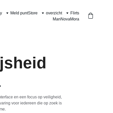
y
Meld punt
Store
overzicht
Flirts
Man
NovaMora
jsheid
?
terface en een focus op veiligheid, 
varing voor iedereen die op zoek is 
sme.