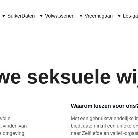
SuikerDaten
Volwassenen
Vreemdgaan
Les-ga
we seksuele wi
Waarom kiezen voor ons
volle 
Met een gebruiksvriendelijke in
t vinden van 
biedt daten-in.nl een unieke er
de omgeving.
naar Zelfliefde en vallei -orga